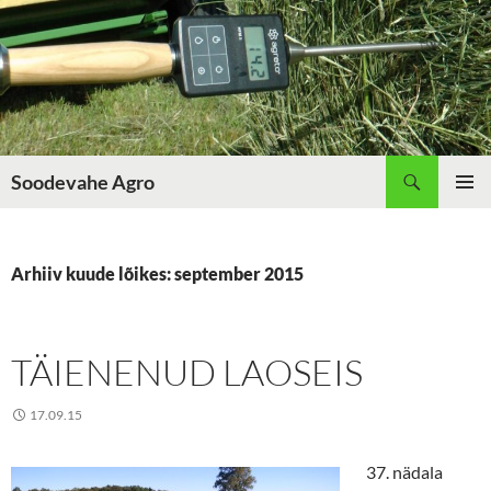
Liigu
sisu
juurde
Otsi
Soodevahe Agro
PEAME
Arhiiv kuude lõikes: september 2015
TÄIENENUD LAOSEIS
17.09.15
37. nädala