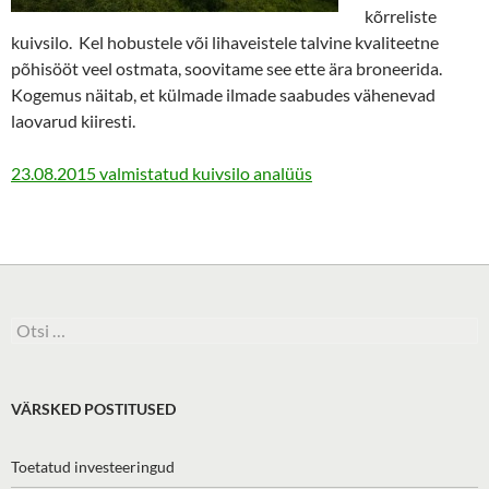
kõrreliste
kuivsilo. Kel hobustele või lihaveistele talvine kvaliteetne
põhisööt veel ostmata, soovitame see ette ära broneerida.
Kogemus näitab, et külmade ilmade saabudes vähenevad
laovarud kiiresti.
23.08.2015 valmistatud kuivsilo analüüs
Otsi:
VÄRSKED POSTITUSED
Toetatud investeeringud