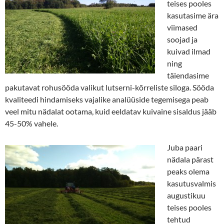
teises pooles
kasutasime ära
viimased
soojad ja
kuivad ilmad
ning
täiendasime
pakutavat rohusööda valikut lutserni-kõrreliste siloga. Sööda
kvaliteedi hindamiseks vajalike analüüside tegemisega peab
veel mitu nädalat ootama, kuid eeldatav kuivaine sisaldus jääb
45-50% vahele.
Juba paari
nädala pärast
peaks olema
kasutusvalmis
augustikuu
teises pooles
tehtud