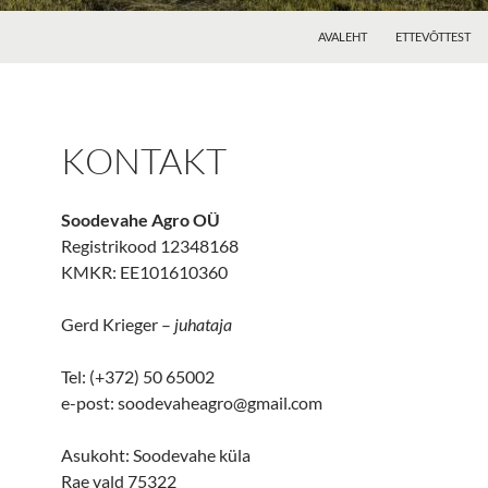
AVALEHT
ETTEVÕTTEST
KONTAKT
Soodevahe Agro OÜ
Registrikood 12348168
KMKR: EE101610360
Gerd Krieger –
juhataja
Tel: (+372) 50 65002
e-post: soodevaheagro@gmail.com
Asukoht: Soodevahe küla
Rae vald 75322