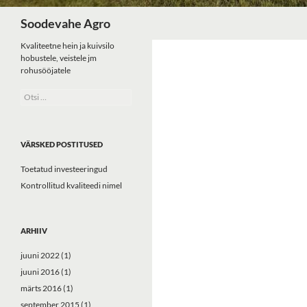
Otsi
Soodevahe Agro
Kvaliteetne hein ja kuivsilo
hobustele, veistele jm
rohusööjatele
Otsi:
VÄRSKED POSTITUSED
Toetatud investeeringud
Kontrollitud kvaliteedi nimel
ARHIIV
juuni 2022
(1)
juuni 2016
(1)
märts 2016
(1)
september 2015
(1)