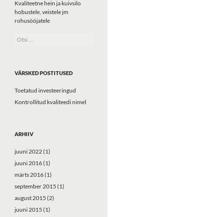
Kvaliteetne hein ja kuivsilo
hobustele, veistele jm
rohusööjatele
Otsi:
VÄRSKED POSTITUSED
Toetatud investeeringud
Kontrollitud kvaliteedi nimel
ARHIIV
juuni 2022
(1)
juuni 2016
(1)
märts 2016
(1)
september 2015
(1)
august 2015
(2)
juuni 2015
(1)