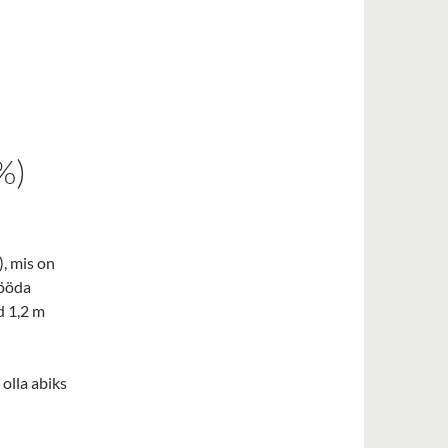
%)
), mis on
Sööda
d 1,2 m
olla abiks