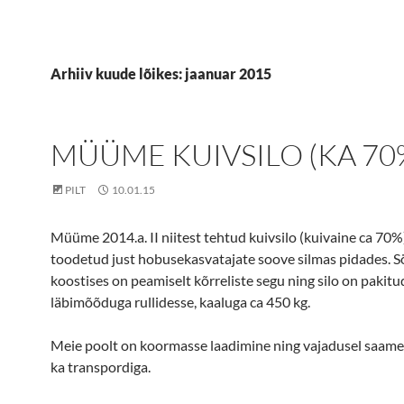
Arhiiv kuude lõikes: jaanuar 2015
MÜÜME KUIVSILO (KA 70
PILT
10.01.15
Müüme 2014.a. II niitest tehtud kuivsilo (kuivaine ca 70%
toodetud just hobusekasvatajate soove silmas pidades. 
koostises on peamiselt kõrreliste segu ning silo on pakitu
läbimõõduga rullidesse, kaaluga ca 450 kg.
Meie poolt on koormasse laadimine ning vajadusel saame 
ka transpordiga.