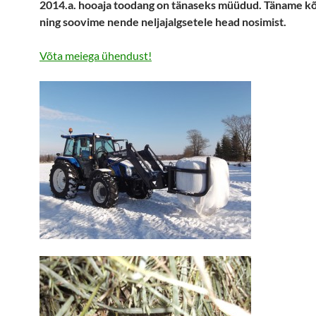
2014.a. hooaja toodang on tänaseks müüdud. Täname kõi
ning soovime nende neljajalgsetele head nosimist.
Võta meiega ühendust!